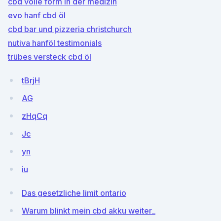
cbd volle form in der medizin
evo hanf cbd öl
cbd bar und pizzeria christchurch
nutiva hanföl testimonials
trübes versteck cbd öl
tBrjH
AG
zHqCq
Jc
yn
iu
Das gesetzliche limit ontario
Warum blinkt mein cbd akku weiter_