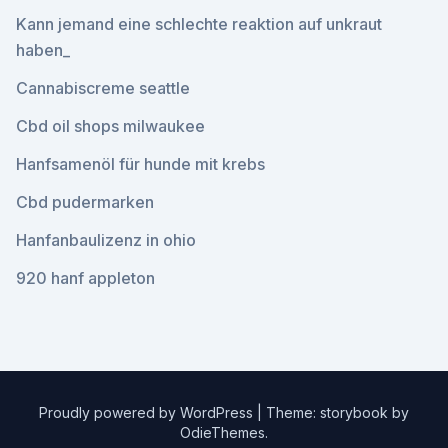
Kann jemand eine schlechte reaktion auf unkraut
haben_
Cannabiscreme seattle
Cbd oil shops milwaukee
Hanfsamenöl für hunde mit krebs
Cbd pudermarken
Hanfanbaulizenz in ohio
920 hanf appleton
Proudly powered by WordPress
|
Theme: storybook by
OdieThemes
.