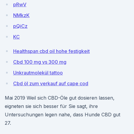
pRwV
NMkzK
pQiCz
KC
Healthspan cbd oil hohe festigkeit
Cbd 100 mg vs 300 mg
Unkrautmolekül tattoo
Cbd öl zum verkauf auf cape cod
Mai 2019 Weil sich CBD-Öle gut dosieren lassen,
eigneten sie sich besser für Sie sagt, ihre
Untersuchungen legen nahe, dass Hunde CBD gut
27.