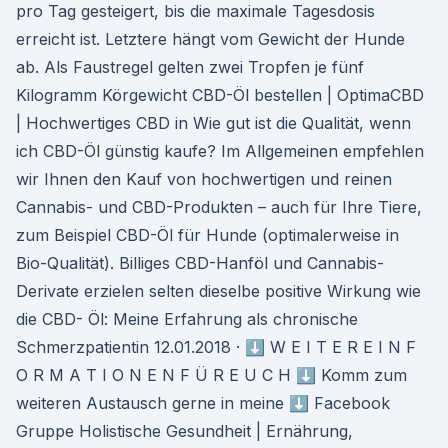
pro Tag gesteigert, bis die maximale Tagesdosis
erreicht ist. Letztere hängt vom Gewicht der Hunde
ab. Als Faustregel gelten zwei Tropfen je fünf
Kilogramm Körgewicht CBD-Öl bestellen | OptimaCBD
| Hochwertiges CBD in Wie gut ist die Qualität, wenn
ich CBD-Öl günstig kaufe? Im Allgemeinen empfehlen
wir Ihnen den Kauf von hochwertigen und reinen
Cannabis- und CBD-Produkten – auch für Ihre Tiere,
zum Beispiel CBD-Öl für Hunde (optimalerweise in
Bio-Qualität). Billiges CBD-Hanföl und Cannabis-
Derivate erzielen selten dieselbe positive Wirkung wie
die CBD- Öl: Meine Erfahrung als chronische
Schmerzpatientin 12.01.2018 · ⬇️ W E I T E R E I N F
O R M A T I O N E N F Ü R E U C H ⬇️ Komm zum
weiteren Austausch gerne in meine ⬇️ Facebook
Gruppe Holistische Gesundheit | Ernährung,