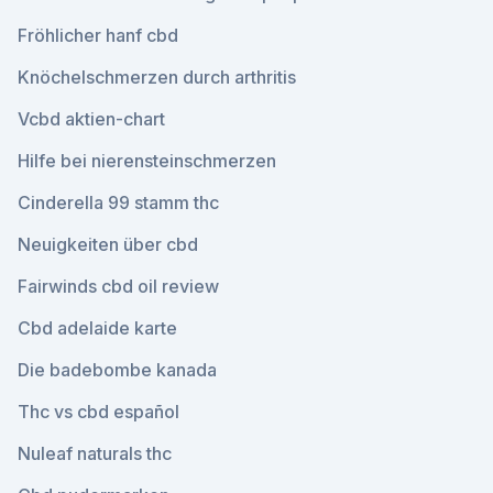
Fröhlicher hanf cbd
Knöchelschmerzen durch arthritis
Vcbd aktien-chart
Hilfe bei nierensteinschmerzen
Cinderella 99 stamm thc
Neuigkeiten über cbd
Fairwinds cbd oil review
Cbd adelaide karte
Die badebombe kanada
Thc vs cbd español
Nuleaf naturals thc