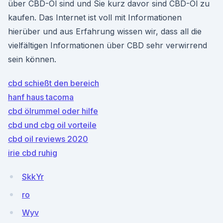
über CBD-Öl sind und Sie kurz davor sind CBD-Öl zu
kaufen. Das Internet ist voll mit Informationen
hierüber und aus Erfahrung wissen wir, dass all die
vielfältigen Informationen über CBD sehr verwirrend
sein können.
cbd schießt den bereich
hanf haus tacoma
cbd ölrummel oder hilfe
cbd und cbg oil vorteile
cbd oil reviews 2020
irie cbd ruhig
SkkYr
ro
Wyv